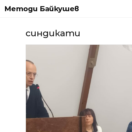
Методи Байкушев
синдикати