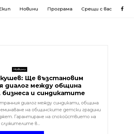
Екип
Новини
Програма
Срещи с вас
Новини
кушев: Ще възстановим
 диалог между община
, бизнеса и синдикатите
транния диалог между синдикати, община
Преминаване на общинските детски градини
юджет. Гарантиране на спокойствието на
служителите в...