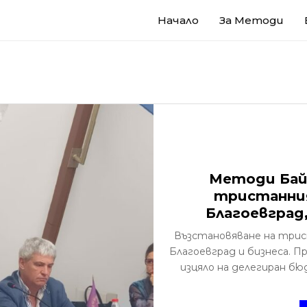
Начало
За Методи
Методи Бай
тристанния
Благоевград
Възстановяване на трис
Благоевград и бизнеса. 
изцяло на делегиран б