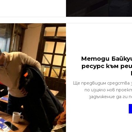
Методи Байку
ресурс към ре
Ще предвидим средства з
по изцяло нов прое
задължение да ги 