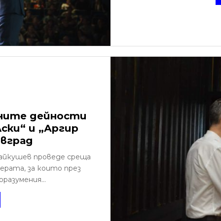
тните дейности
лски“ и „Аргир
евград
айкушев проведе среща
ерата, за които през
разумения...