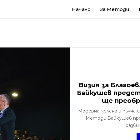
Начало
За Методи
Визия за Благое
Байкушев предст
ще преобр
Модерна, зелена и пълна
Методи Байкушев пред
разви