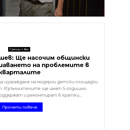
Срещи с вас
шев: Ще насочим общински
шаването на проблемите в
кварталите
а изграждане на модерни детски площадки
кт. Изпълнителите ще имат 5-годишно
поддържат и ремонтират в кратки...
Прочети повече