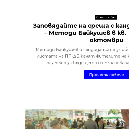
Срещи с вас
Заповядайте на среща с кан
– Методи Байкушев в кв. 
октомври
Методи Байкушев и кандидатите за об
листата на ПП-ДБ канят жителите на кв
разговор за бъдещето на Благоевград
Прочети повече