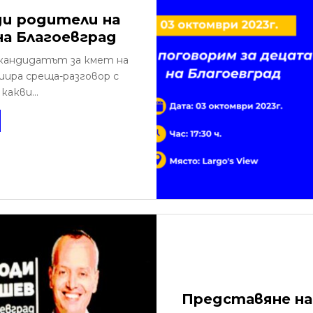
ди родители на
на Благоевград
w, кандидатът за кмет на
ира среща-разговор с
акви...
Представяне н