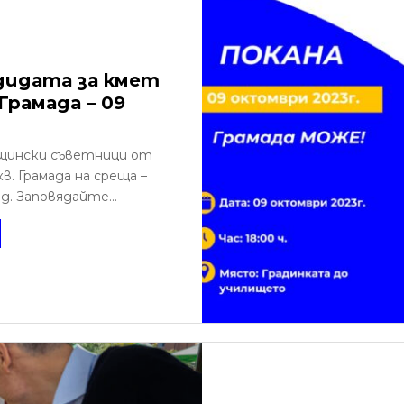
дидата за кмет
Грамада – 09
щински съветници от
. Грамада на среща –
. Заповядайте...