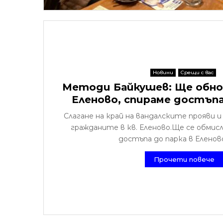
Новини
Срещи с вас
Методи Байкушев: Ще обнов
Еленово, спираме достъпа
Слагане на край на вандалските прояви 
гражданите в кв. Еленово.Ще се обмисл
достъпа до парка в Еленово 
Прочети повече