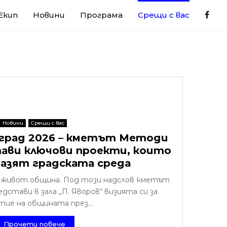
Екип
Новини
Програма
Срещи с вас
Новини
Срещи с вас
вград 2026 – кметът Методи
ави ключови проекти, които
азят градската среда
 с живот община. Под този надслов кметът
стави в зала „П. Яворов“ визията си за
тие на общината през...
Прочети повече