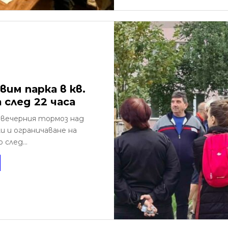
им парка в кв.
 след 22 часа
и вечерния тормоз над
и и ограничаване на
след...