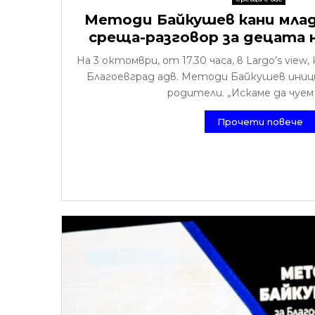
Методи Байкушев кани мла
среща-разговор за децата 
На 3 октомври, от 17.30 часа, в Largo’s vie
Благоевград адв. Методи Байкушев иници
родители. „Искаме да чуем к
Прочети повече