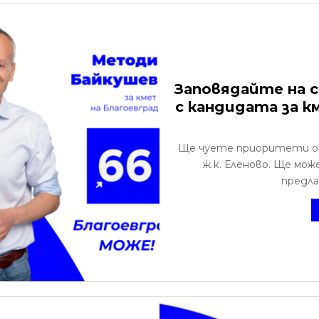
Заповядайте на с
с кандидата за к
Ще чуете приоритети от
ж.к. Еленово. Ще мо
предла