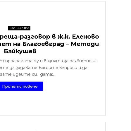
Срещи с вас
реща-разговор в ж.к. Еленово
мет на Благоевград – Методи
Байкушев
 програмата му и визията за развитие на
жете да задавате Вашите въпроси и да
гате идеите си. дата:...
Прочети повече