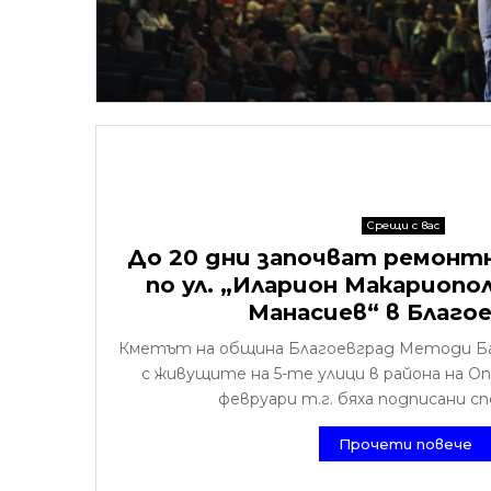
Срещи с вас
До 20 дни започват ремон
по ул. „Иларион Макариопо
Манасиев“ в Благо
Кметът на община Благоевград Методи Б
с живущите на 5-те улици в района на Оп
февруари т.г. бяха подписани спо
Прочети повече