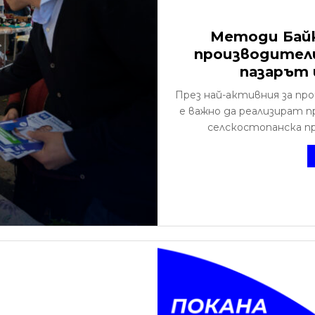
Методи Байк
производител
пазарът 
През най-активния за пр
е важно да реализират п
селскостопанска про