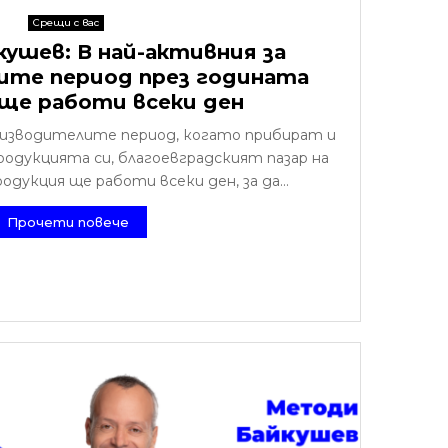
Срещи с вас
ушев: В най-активния за
ите период през годината
ще работи всеки ден
оизводителите период, когато прибират и
родукцията си, благоевградският пазар на
дукция ще работи всеки ден, за да...
Прочети повече