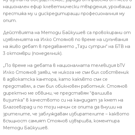
национален ефир клеветнически твърдения, уронващи
престижа му и дискредитиращи професионалния му
опит.
Действията на Методи Байкушев са провокирани от
изявленията на Илко Стоянов по време на излъчвания
на живо дебат в предаването „Тази сутрин“ на БТВ на
3 октомври (понеделник).
„По време на дебата в националната телевизия bTV
Илко Стоянов заяви, че никога не съм бил собственик
в адвокатска кантора, като какъвто съм се
представял, а съм бил обикновен работник. Стоянов
директно ме обвини, че представям “фалшива
визитка” в качеството си на кандидат за кмет на
Благоевград и по този начин се опита да внуши на
зрителите, че заблуждавам избирателите – каквото
всъщност самият Стоянов извършва, коментира
Методи Байкушев.