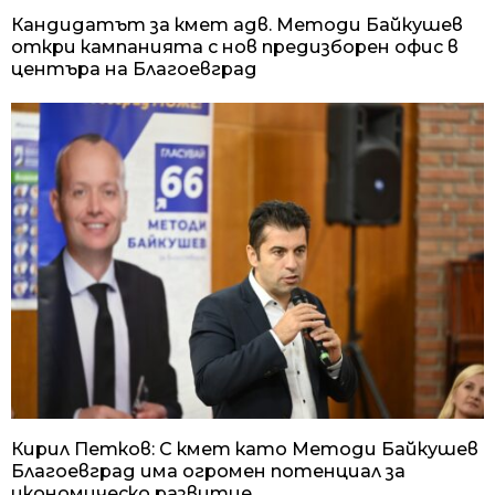
Кандидатът за кмет адв. Методи Байкушев
откри кампанията с нов предизборен офис в
центъра на Благоевград
Кирил Петков: С кмет като Методи Байкушев
Благоевград има огромен потенциал за
икономическо развитие