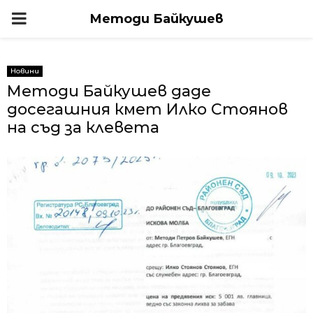
PRIMARY
Методи Байкушев
MENU
Новини
Методи Байкушев даде
досегашния кмет Илко Стоянов
на съд за клевета