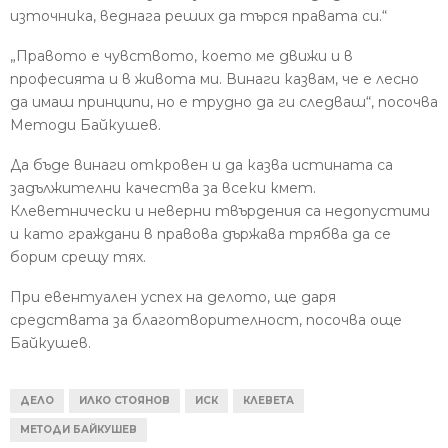
източника, веднага реших да търся правата си.“
„Правото е чувството, което ме движи и в
професията и в живота ми. Винаги казвам, че е лесно
да имаш принципи, но е трудно да ги следваш“, посочва
Методи Байкушев.
Да бъде винаги откровен и да казва истината са
задължителни качества за всеки кмет.
Клеветнически и неверни твърдения са недопустими
и като граждани в правова държава трябва да се
борим срещу тях.
При евентуален успех на делото, ще даря
средствата за благотворителност, посочва още
Байкушев.
ДЕЛО
ИЛКО СТОЯНОВ
ИСК
КЛЕВЕТА
МЕТОДИ БАЙКУШЕВ