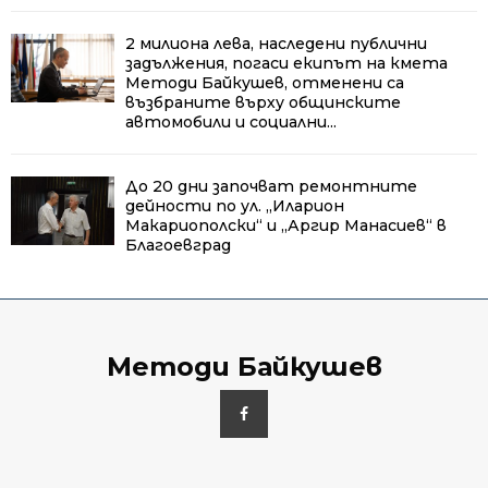
2 милиона лева, наследени публични
задължения, погаси екипът на кмета
Методи Байкушев, отменени са
възбраните върху общинските
автомобили и социални...
До 20 дни започват ремонтните
дейности по ул. „Иларион
Макариополски“ и „Аргир Манасиев“ в
Благоевград
Методи Байкушев