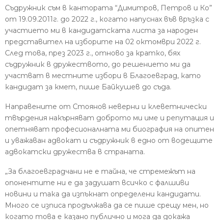
Съдружник съм в кантората “Димитров, Петров и Ко”
от 19.09.2011г. до 2022 г., когато напуснах във връзка с
участието ми в кандидатската листа за народен
представител на изборите на 02 октомври 2022 г.
След това, през 2023 г., отново за кратко, бях
съдружник в дружеството, до решението ми да
участват в местните избори в Благоевград, като
кандидат за кмет, пише Байкушев до съда.
Направените от Стоянов неверни и клеветнически
твърдения накърняват доброто ми име и репутация и
опетняват професионалната ми биография на опитен
и уважаван адвокат и съдружник в едно от водещите
адвокатски дружества в страната.
„За благоевградчани не е тайна, че стремежът на
опонентите ни е да задушат всичко с фалшиви
новини и така да изпъкнат определени кандидати.
Много се изписа продължава да се пише срещу мен, но
когато това е казано публично и мога да докажа