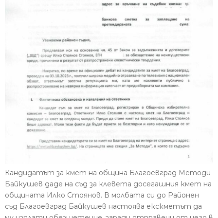
Кандидатът за кмет на община Благоевград Методи
Байкушев даде на съд за клевета досегашния кмет на
общината Илко Стоянов. В молбата си до Районен
съд Благоевград Байкушев настоява екскметът да
му изплати обезщетение, заради отправени от него в