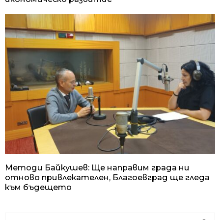
Методи Байкушев: Ще направим града ни
отново привлекателен, Благоевград ще гледа
към бъдещето
S