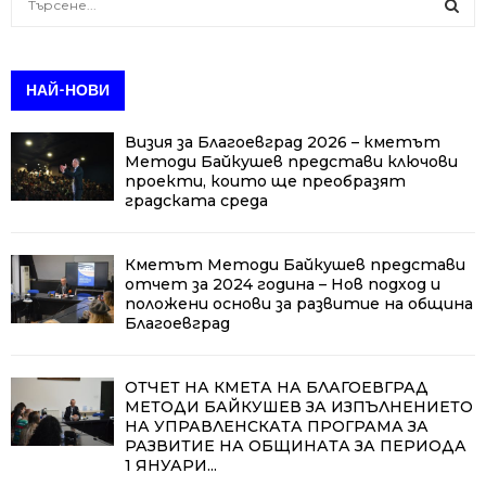
e
a
S
r
c
НАЙ-НОВИ
E
h
f
A
Визия за Благоевград 2026 – кметът
o
Методи Байкушев представи ключови
r
R
проекти, които ще преобразят
:
градската среда
C
Кметът Методи Байкушев представи
H
отчет за 2024 година – Нов подход и
положени основи за развитие на община
Благоевград
ОТЧЕТ НА КМЕТА НА БЛАГОЕВГРАД
МЕТОДИ БАЙКУШЕВ ЗА ИЗПЪЛНЕНИЕТО
НА УПРАВЛЕНСКАТА ПРОГРАМА ЗА
РАЗВИТИЕ НА ОБЩИНАТА ЗА ПЕРИОДА
1 ЯНУАРИ...